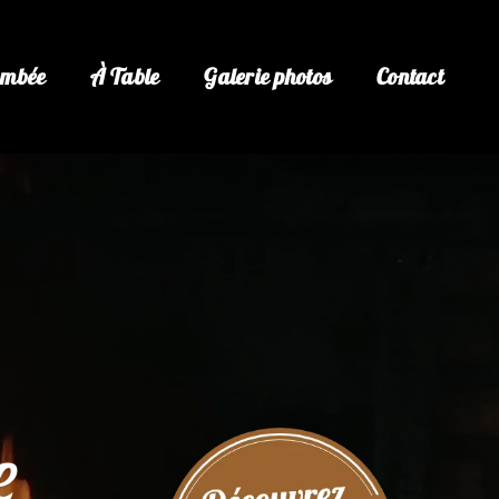
lambée
À Table
Galerie photos
Contact
e