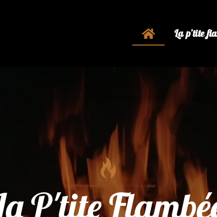
La p’tite f
La P'tite Flambé