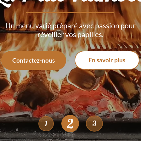
En famille ou entre amis, offrez-vous un
moment gastronomique riche en saveurs.
En savoir plus
Contactez-nous
3
1
2