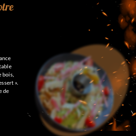
otre
iance
table
e bois,
ssert ».
e de