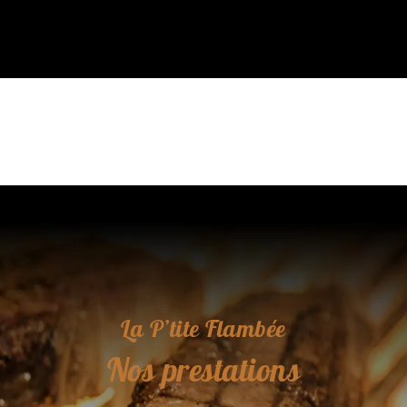
La P’tite Flambée
Nos prestations