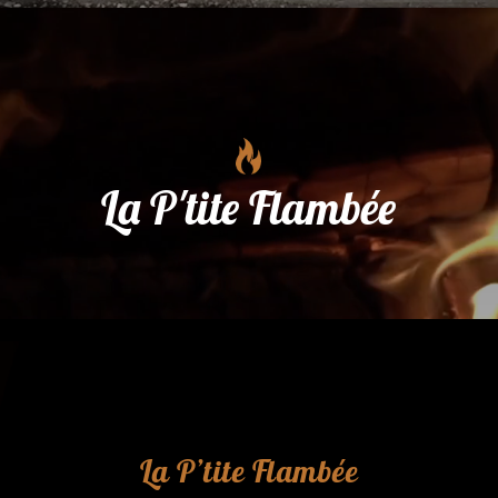
La P'tite Flambée
La P’tite Flambée