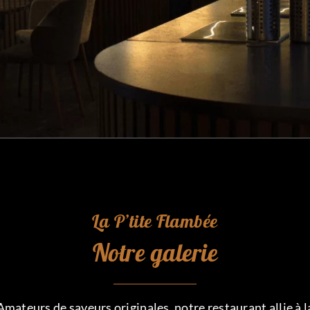
La P’tite Flambée
Notre galerie
Amateurs de saveurs originales, notre restaurant allie à l