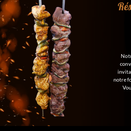
Rés
Not
conv
invita
notre f
Vou